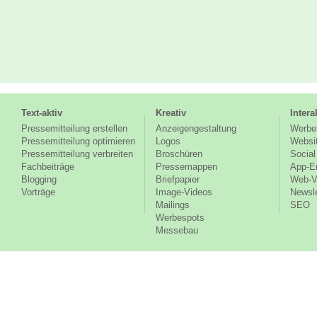
Text-aktiv
Kreativ
Intera
Pressemitteilung erstellen
Anzeigengestaltung
Werbe
Pressemitteilung optimieren
Logos
Websi
Pressemitteilung verbreiten
Broschüren
Social
Fachbeiträge
Pressemappen
App-E
Blogging
Briefpapier
Web-V
Vorträge
Image-Videos
Newsle
Mailings
SEO
Werbespots
Messebau