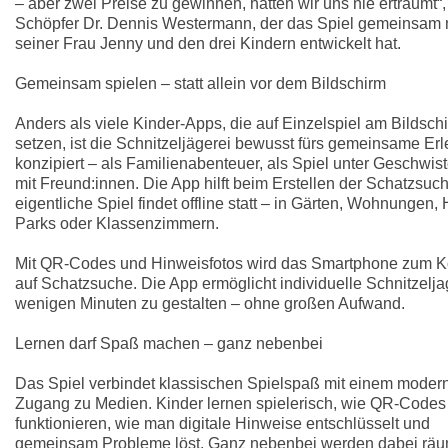
– aber zwei Preise zu gewinnen, hätten wir uns nie erträumt“,
Schöpfer Dr. Dennis Westermann, der das Spiel gemeinsam 
seiner Frau Jenny und den drei Kindern entwickelt hat.
Gemeinsam spielen – statt allein vor dem Bildschirm
Anders als viele Kinder-Apps, die auf Einzelspiel am Bildsch
setzen, ist die Schnitzeljägerei bewusst fürs gemeinsame Er
konzipiert – als Familienabenteuer, als Spiel unter Geschwis
mit Freund:innen. Die App hilft beim Erstellen der Schatzsuc
eigentliche Spiel findet offline statt – in Gärten, Wohnungen, 
Parks oder Klassenzimmern.
Mit QR-Codes und Hinweisfotos wird das Smartphone zum 
auf Schatzsuche. Die App ermöglicht individuelle Schnitzelja
wenigen Minuten zu gestalten – ohne großen Aufwand.
Lernen darf Spaß machen – ganz nebenbei
Das Spiel verbindet klassischen Spielspaß mit einem moder
Zugang zu Medien. Kinder lernen spielerisch, wie QR-Codes
funktionieren, wie man digitale Hinweise entschlüsselt und
gemeinsam Probleme löst. Ganz nebenbei werden dabei räu