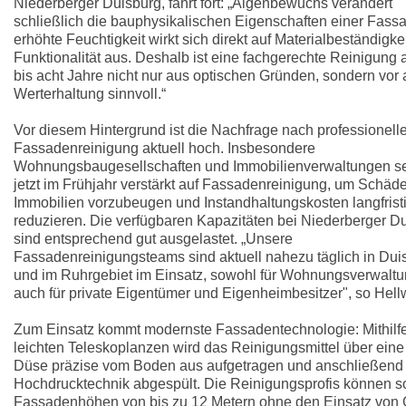
Niederberger Duisburg, fährt fort: „Algenbewuchs verändert
schließlich die bauphysikalischen Eigenschaften einer Fass
erhöhte Feuchtigkeit wirkt sich direkt auf Materialbeständigke
Funktionalität aus. Deshalb ist eine fachgerechte Reinigung a
bis acht Jahre nicht nur aus optischen Gründen, sondern vor 
Werterhaltung sinnvoll.“
Vor diesem Hintergrund ist die Nachfrage nach professionelle
Fassadenreinigung aktuell hoch. Insbesondere
Wohnungsbaugesellschaften und Immobilienverwaltungen s
jetzt im Frühjahr verstärkt auf Fassadenreinigung, um Schäd
Immobilien vorzubeugen und Instandhaltungskosten langfrist
reduzieren. Die verfügbaren Kapazitäten bei Niederberger D
sind entsprechend gut ausgelastet. „Unsere
Fassadenreinigungsteams sind aktuell nahezu täglich in Dui
und im Ruhrgebiet im Einsatz, sowohl für Wohnungsverwaltu
auch für private Eigentümer und Eigenheimbesitzer", so Hell
Zum Einsatz kommt modernste Fassadentechnologie: Mithilf
leichten Teleskoplanzen wird das Reinigungsmittel über eine 
Düse präzise vom Boden aus aufgetragen und anschließend 
Hochdrucktechnik abgespült. Die Reinigungsprofis können s
Fassadenhöhen von bis zu 12 Metern ohne den Einsatz von 