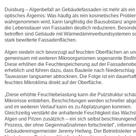
Duisburg – Algenbefall an Gebäudefassaden ist mehr als ein
optisches Ärgernis: Was häufig als rein kosmetisches Proble
wahrgenommen wird, kann langfristig die Bausubstanz angre
die Lebensdauer von Fassaden deutlich reduzieren. Besond
betroffen sind Gebäude mit Wärmedämmverbundsystemen s
stark bewitterte Fassadenflächen.
Algen siedeln sich bevorzugt auf feuchten Oberflächen an un
gemeinsam mit weiteren Mikroorganismen sogenannte Biofil
Diese erhöhen die Feuchtespeicherung auf der Fassadenobe
erheblich und führen dazu, dass Bauteile nach Niederschlag
Tauwasser langsamer abtrocknen. Die Folge ist ein dauerhaf
feuchtes Mikroklima direkt auf der Oberfläche.
„Diese erhöhte Feuchtebelastung kann die Putzstruktur schä
Mikrorisse entstehen, Beschichtungen werden schneller abg
und im weiteren Verlauf kann es zu Abplatzungen kommen.
Gleichzeitig verstärkt die anhaltende Feuchtigkeit das Wach
Algen und Pilzen zusätzlich – ein sich selbst beschleunigend
Prozess, der ohne Gegenmaßnahmen fortschreitet", informier
Gebäudereinigermeister Jeremy Hellwig. Der Betriebsleiter 