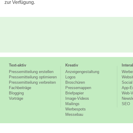
zur Verfügung.
Text-aktiv
Kreativ
Intera
Pressemitteilung erstellen
Anzeigengestaltung
Werbe
Pressemitteilung optimieren
Logos
Websi
Pressemitteilung verbreiten
Broschüren
Social
Fachbeiträge
Pressemappen
App-E
Blogging
Briefpapier
Web-V
Vorträge
Image-Videos
Newsle
Mailings
SEO
Werbespots
Messebau