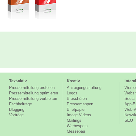
Text-aktiv
Kreativ
Intera
Pressemitteilung erstellen
Anzeigengestaltung
Werbe
Pressemitteilung optimieren
Logos
Websi
Pressemitteilung verbreiten
Broschüren
Social
Fachbeiträge
Pressemappen
App-E
Blogging
Briefpapier
Web-V
Vorträge
Image-Videos
Newsle
Mailings
SEO
Werbespots
Messebau